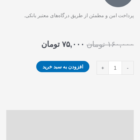
پرداخت امن و مطمئن از طریق درگاه‌های معتبر بانکی.
قیمت
قیمت
۱۶۰,۰۰۰
تومان
۷۵,۰۰۰
تومان
اصلی
فعلی
۱۶۰,۰۰۰ تومان
۷۵,۰۰۰ تومان
دانلود
افزودن به سبد خرید
+
-
بود.
است.
مجموعه
سوالات
آزمون
کارشناس
رسمی
توضیحات
دادگستری
نظرات (0)
رشته