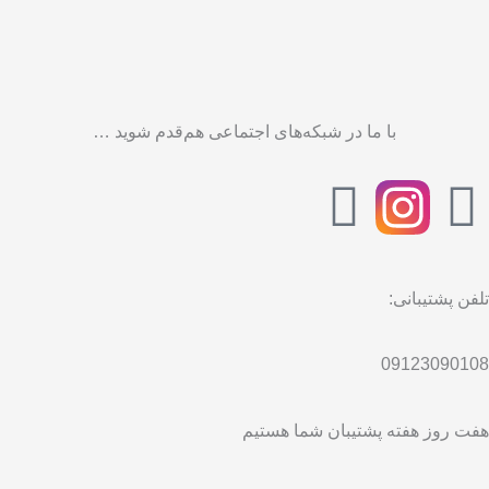
با ما در شبکه‌های اجتماعی هم‌قدم شوید …
T
F
e
a
l
c
تلفن پشتیبانی:
e
e
09123090108
g
b
هفت روز هفته پشتیبان شما هستیم
r
o