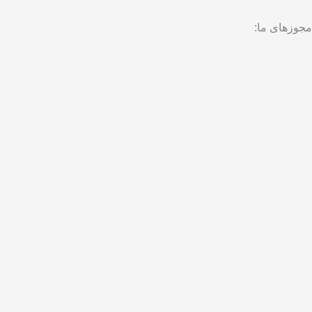
a
o
مجوزهای ما:
m
k