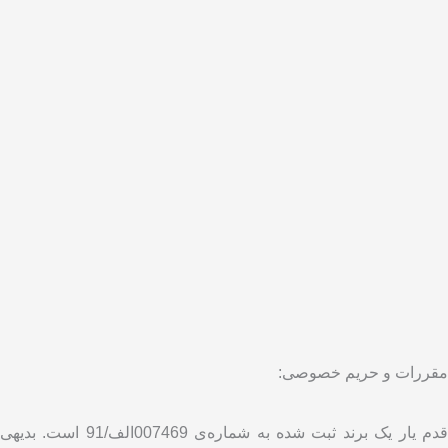
مقررات و حریم خصوصی:
قدم یار یک برند ثبت شده به شماره‌ی 007469الف/91 است. بدیهی