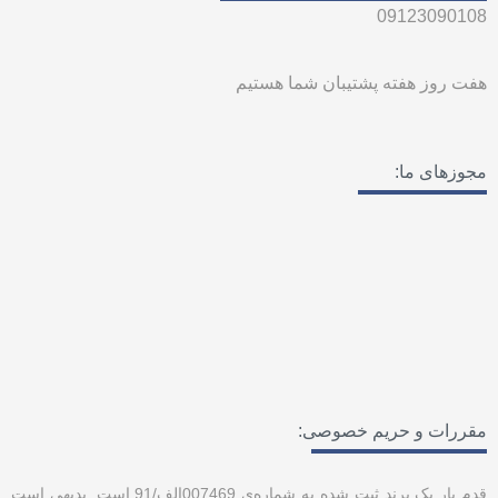
r
o
09123090108
a
o
m
k
هفت روز هفته پشتیبان شما هستیم
مجوزهای ما:
مقررات و حریم خصوصی:
قدم یار یک برند ثبت شده به شماره‌ی 007469الف/91 است. بدیهی است